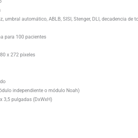
o
s
z, umbral automático, ABLB, SISI, Stenger, DLI, decadencia de t
a para 100 pacientes
80 x 272 píxeles
ido
módulo independiente o módulo Noah)
6 x 3,5 pulgadas (DxWxH)